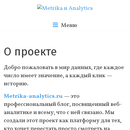
Skip
to
Metrika
content
Меню
и
О проекте
Analytics
Добро пожаловать в мир данных, где каждое
число имеет значение, а каждый клик —
Блог
историю.
о
веб
Metrika-analytics.ru
— это
аналитике
профессиональный блог, посвященный веб-
аналитике и всему, что с ней связано. Мы
создали этот проект как платформу для тех,
кто хочет перестать просто смотреть на