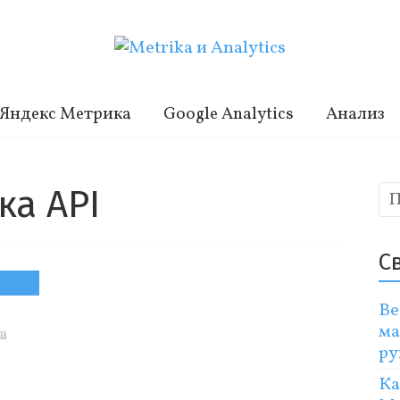
Яндекс Метрика
Google Analytics
Анализ
ка API
С
Ве
ма
а
ру
Ка