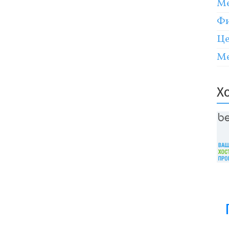
Ме
Фи
Це
Ме
Х