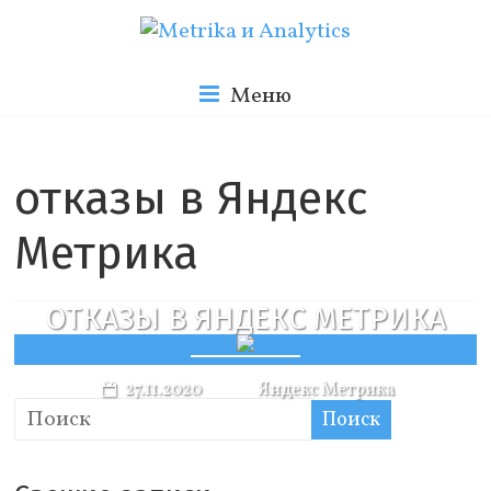
Skip
to
Metrika
content
Меню
и
отказы в Яндекс
Analytics
Метрика
Блог
ОТКАЗЫ В ЯНДЕКС МЕТРИКА
о
веб
аналитике
27.11.2020
Яндекс Метрика