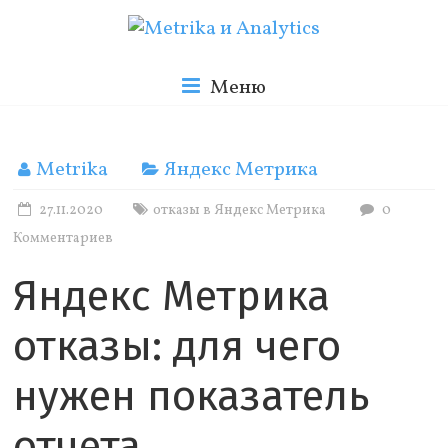
Skip
to
Metrika
content
Меню
и
Metrika
Яндекс Метрика
Analytics
27.11.2020
отказы в Яндекс Метрика
0
Комментариев
Блог
Яндекс Метрика
о
веб
отказы: для чего
аналитике
нужен показатель
отчета