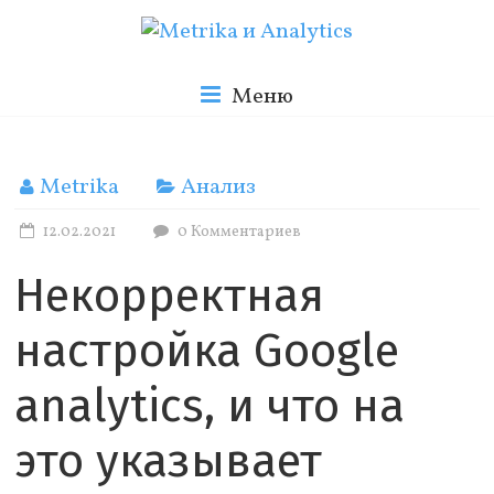
Skip
to
Metrika
content
Меню
и
Metrika
Анализ
Analytics
12.02.2021
0 Комментариев
Некорректная
Блог
о
настройка Google
веб
аналитике
analytics, и что на
это указывает