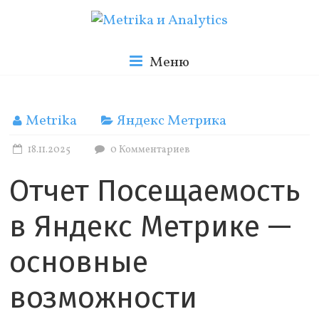
Skip
to
Metrika
content
Меню
и
Metrika
Яндекс Метрика
Analytics
18.11.2025
0 Комментариев
Отчет Посещаемость
Блог
о
в Яндекс Метрике —
веб
аналитике
основные
возможности