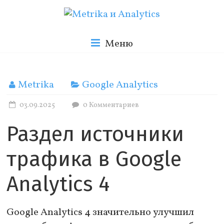
Skip
to
Metrika
content
Меню
и
Metrika
Google Analytics
Analytics
03.09.2025
0 Комментариев
Раздел источники
Блог
о
трафика в Google
веб
аналитике
Analytics 4
Google Analytics 4 значительно улучшил